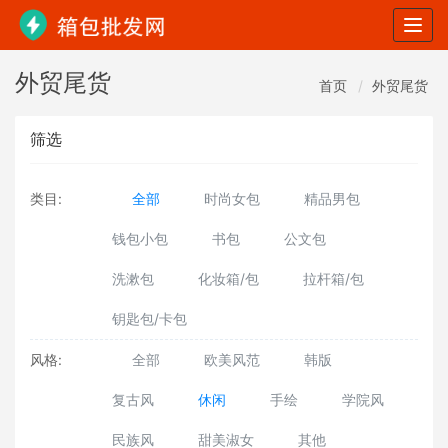
Togg
navig
外贸尾货
首页
外贸尾货
筛选
类目:
全部
时尚女包
精品男包
钱包小包
书包
公文包
洗漱包
化妆箱/包
拉杆箱/包
钥匙包/卡包
风格:
全部
欧美风范
韩版
复古风
休闲
手绘
学院风
民族风
甜美淑女
其他