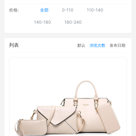
价格:
全部
0-110
110-140
140-180
180-240
列表
默认
浏览次数
发布日期