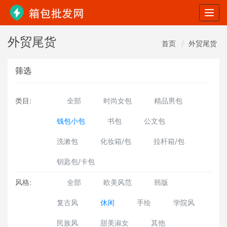
Togg
navig
外贸尾货
首页
外贸尾货
筛选
类目:
全部
时尚女包
精品男包
钱包小包
书包
公文包
洗漱包
化妆箱/包
拉杆箱/包
钥匙包/卡包
风格:
全部
欧美风范
韩版
复古风
休闲
手绘
学院风
民族风
甜美淑女
其他