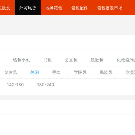
包批发
外贸尾货
地摊箱包
箱包配件
箱包批发市场
钱包小包
书包
公文包
洗漱包
化妆箱/包
复古风
休闲
手绘
学院风
民族风
甜美
140-180
180-240