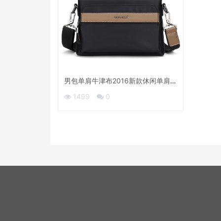
男包单肩牛津布2016新款休闲单肩斜
跨手拿包外贸原单男包一件代发
1499
0