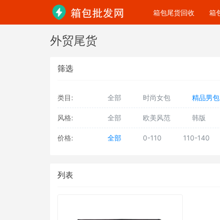
箱包尾货回收
箱
外贸尾货
筛选
类目:
全部
时尚女包
精品男包
风格:
全部
欧美风范
韩版
价格:
全部
0-110
110-140
列表