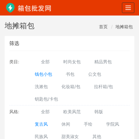
Togg
navig
地摊箱包
首页
地摊箱包
筛选
类目:
全部
时尚女包
精品男包
钱包小包
书包
公文包
洗漱包
化妆箱/包
拉杆箱/包
钥匙包/卡包
风格:
全部
欧美风范
韩版
复古风
休闲
手绘
学院风
民族风
甜美淑女
其他